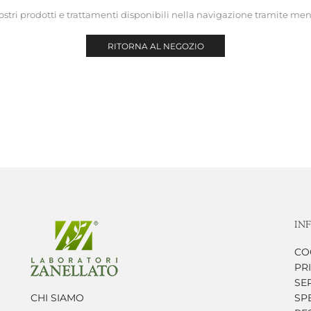
 nostri prodotti e trattamenti disponibili nella navigazione tramite men
RITORNA AL NEGOZIO
IN
CO
PR
SER
CHI SIAMO
SP