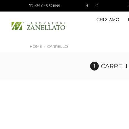
+39 045 521649
 10 €, GRATUITA PER ORDINI SUPERIORI A 120,00 €
CHI SIAMO
HOME
CARRELLO
CARREL