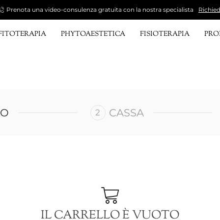
Prenota una video-consulenza gratuita con la nostra specialista
Richied
FITOTERAPIA
PHYTOAESTETICA
FISIOTERAPIA
PR
LO
CASSA
IL CARRELLO È VUOTO