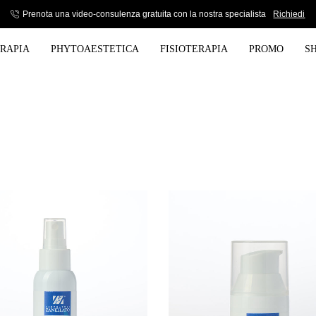
Prenota una video-consulenza gratuita con la nostra specialista
Richiedi
ERAPIA
PHYTOAESTETICA
FISIOTERAPIA
PROMO
S