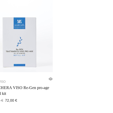
VISO
ERA VISO Re-Gen pro-age
l kit
0
€
72,00
€
gi al carrello