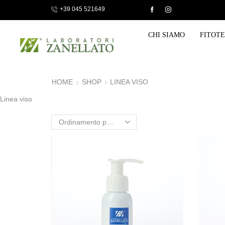
+39 045 521649
E 10 €, GRATUITA PER ORDINI SUPERIORI A 120,00 €
CHI SIAMO
FITOT
HOME
SHOP
LINEA VISO
Linea viso