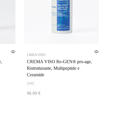
LINEA VISO
,
CREMA VISO Re-GEN® pro-age,
Ristrutturante, Multipeptide e
Ceramide
50 ML
96,00
€
Scegli