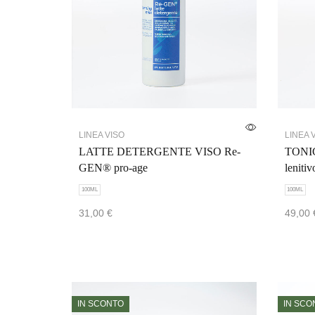
LINEA VISO
LINEA 
LATTE DETERGENTE VISO Re-
TONIC
GEN® pro-age
lenitiv
100ML
100ML
31,00
€
49,00
Scegli
Scegl
IN SCONTO
IN SCO