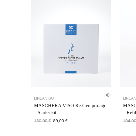
LINEA VISO
LINEA 
MASCHERA VISO Re-Gen pro-age
MASCH
– Starter kit
– Refil
130,00
€
89,00
€
104,0
Aggiungi al carrello
Aggiun