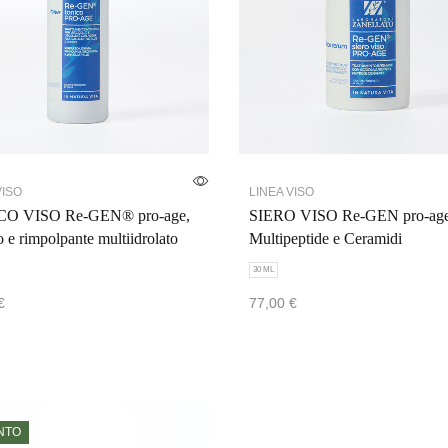
VISO
LINEA VISO
O VISO Re-GEN® pro-age,
SIERO VISO Re-GEN pro-age
o e rimpolpante multiidrolato
Multipeptide e Ceramidi
30 ML
€
77,00
€
i
Scegli
NTO