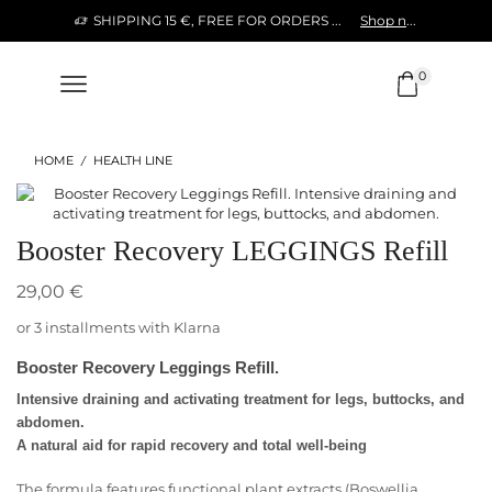
SHIPPING 15 €, FREE FOR ORDERS OVER 120 €
Shop now!
0
HOME
HEALTH LINE
/
Booster Recovery LEGGINGS Refill
29,00
€
or 3 installments with Klarna
Booster Recovery Leggings Refill.
Intensive draining and activating treatment for legs, buttocks, and
abdomen.
A natural aid for rapid recovery and total well-being
The formula features functional plant extracts (Boswellia,