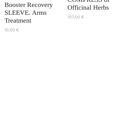
Booster Recovery
Officinal Herbs
SLEEVE. Arms
107,00
€
Treatment
10,00
€
He
L
D
2