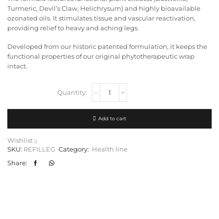
Turmeric, Devil’s Claw, Helichrysum) and highly bioavailable
ozonated oils. It stimulates tissue and vascular reactivation,
providing relief to heavy and aching legs.
Developed from our historic patented formulation, it keeps the
functional properties of our original phytotherapeutic wrap
intact.
Add to cart
Wishlist
SKU:
REFILLEG
Category:
Health line
Share: