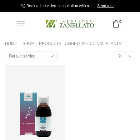
Shop now!
Book a free video-consultation with our Specialist.
Send a request!
0
HOME
SHOP
PRODUCTS TAGGED “MEDICINAL PLANTS”