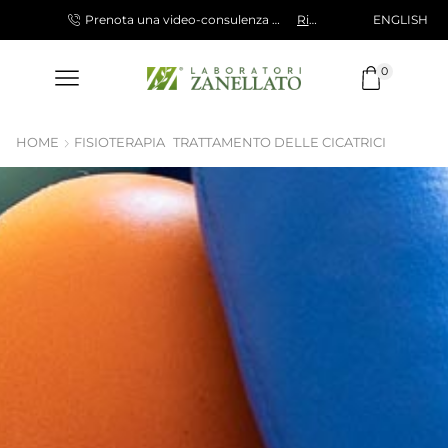
ENGLISH
SPEDIZIONE 10 €, GRATUITA PER ORDINI SUPERIORI A 120,00 €
Prenota una video-consulenza gratuita con la nostra specialista
Richiedi
0
HOME
FISIOTERAPIA
TRATTAMENTO DELLE CICATRICI