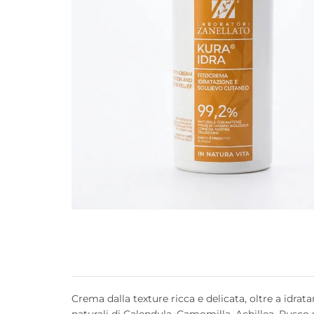
Crema dalla texture ricca e delicata, oltre a idrata
naturali di Calendula, Camomilla, Achillea, Rusco s