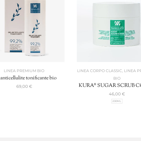
LINEA PREMIUM BIO
LINEA CORPO CLASSIC
,
LINEA 
anticellulite tonificante bio
BIO
KURA® SUGAR SCRUB 
69,00
€
46,00
€
200ML