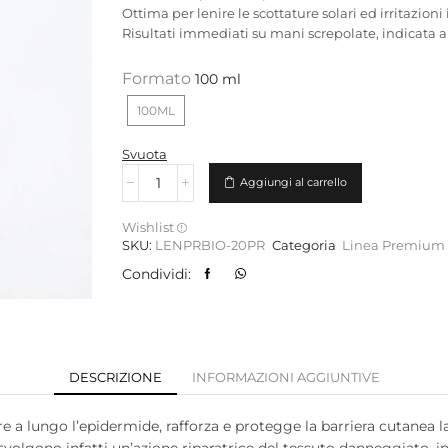
Ottima per lenire le scottature solari ed irritazioni
Risultati immediati su mani screpolate, indicata 
Formato
100ML
Svuota
Aggiungi al carrello
Wishlist
SKU:
LENPRBIO-20PR
Categoria
Linea Premium 
Condividi:
DESCRIZIONE
INFORMAZIONI AGGIUNTIVE
re a lungo l’epidermide, rafforza e protegge la barriera cutanea la
volgono infatti un’azione riparatrice del tessuto danneggiato, in 