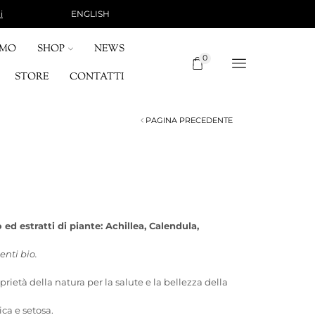
ENGLISH
i
SPEDIZIONE 10 €, GRATUITA PER ORDINI SUPERI
OMO
SHOP
NEWS
0
STORE
CONTATTI
PAGINA PRECEDENTE
ed estratti di piante: Achillea, Calendula,
enti bio.
ietà della natura per la salute e la bellezza della
ca e setosa.