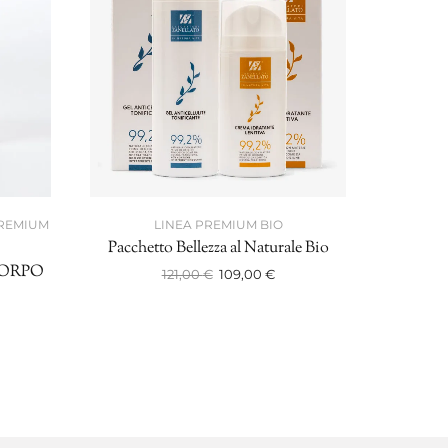
PREMIUM
LINEA PREMIUM BIO
Pacchetto Bellezza al Naturale Bio
Pacc
CORPO
121,00
€
109,00
€