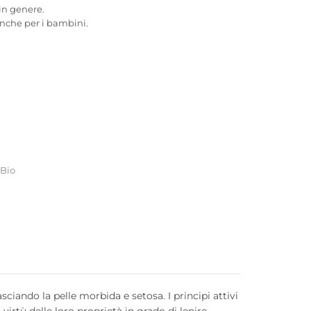
 in genere.
anche per i bambini.
Bio
sciando la pelle morbida e setosa. I principi attivi
virtù delle loro proprietà in grado di lenire