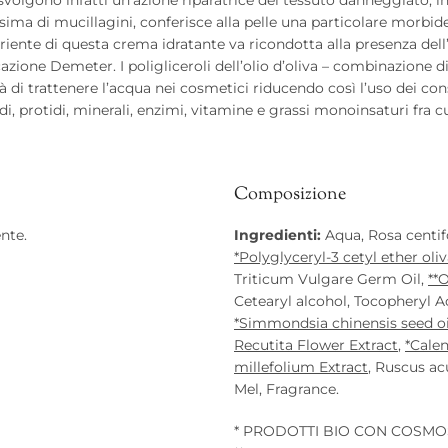
issima di mucillagini, conferisce alla pelle una particolare morbi
triente di questa crema idratante va ricondotta alla presenza dell
azione Demeter. I poligliceroli dell’olio d’oliva – combinazione di
di trattenere l’acqua nei cosmetici riducendo così l’uso dei cons
, protidi, minerali, enzimi, vitamine e grassi monoinsaturi fra cui
Composizione
nte.
Ingredienti:
Aqua, Rosa centifo
*Polyglyceryl-3 cetyl ether oli
Triticum Vulgare Germ Oil,
**O
Cetearyl alcohol, Tocopheryl A
*Simmondsia chinensis seed oi
Recutita Flower Extract
,
*Calen
millefolium Extract
, Ruscus ac
Mel, Fragrance.
* PRODOTTI BIO CON COSMO