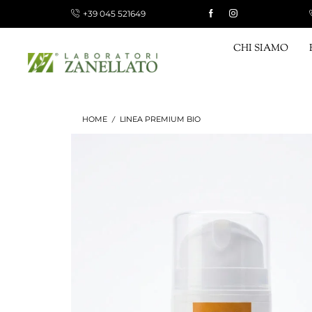
+39 045 521649
 10 €, GRATUITA PER ORDINI SUPERIORI A 120,00 €
CHI SIAMO
HOME
LINEA PREMIUM BIO
/