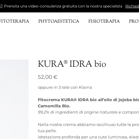
Prenota una video-consulenza gratuita con la nostra specialista
Richied
FITOTERAPIA
PHYTOAESTETICA
FISIOTERAPIA
PR
KURA® IDRA bio
52,00
€
oppure in 3 rate con Klarna
Fitocrema KURA® IDRA bio all’olio di jojoba bio 
Camomilla Bio.
99,2% di ingredienti di origine naturale e compon
Nella nostra crema abbiamo racchiuso tutte le propr
tua pelle.
Idratazione profonda per una cute luminosa, elasti