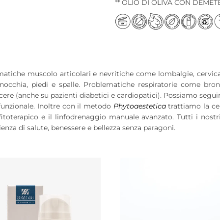
** OLIO DI OLIVA CON DEMET
tiche muscolo articolari e nevritiche come lombalgie, cervicalgie
nocchia, piedi e spalle. Problematiche respiratorie come bronch
lcere (anche su pazienti diabetici e cardiopatici). Possiamo seguirt
funzionale. Inoltre con il metodo
Phytoaestetica
trattiamo la cel
fitoterapico e il linfodrenaggio manuale avanzato. Tutti i nost
nza di salute, benessere e bellezza senza paragoni.