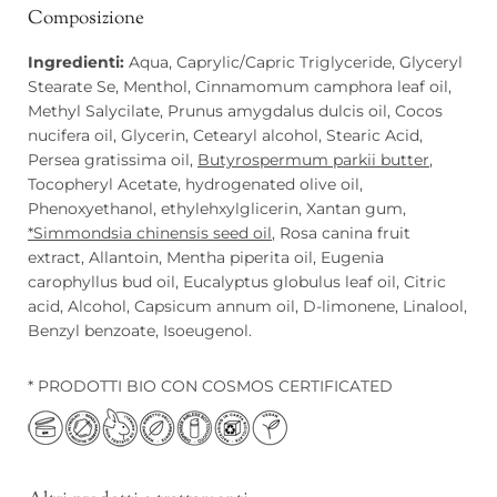
Composizione
Ingredienti:
Aqua, Caprylic/Capric Triglyceride, Glyceryl
Stearate Se, Menthol, Cinnamomum camphora leaf oil,
Methyl Salycilate, Prunus amygdalus dulcis oil, Cocos
nucifera oil, Glycerin, Cetearyl alcohol, Stearic Acid,
Persea gratissima oil,
Butyrospermum parkii butter
,
Tocopheryl Acetate, hydrogenated olive oil,
Phenoxyethanol, ethylehxylglicerin, Xantan gum,
*Simmondsia chinensis seed oil
, Rosa canina fruit
extract, Allantoin, Mentha piperita oil, Eugenia
carophyllus bud oil, Eucalyptus globulus leaf oil, Citric
acid, Alcohol, Capsicum annum oil, D-limonene, Linalool,
Benzyl benzoate, Isoeugenol.
* PRODOTTI BIO CON COSMOS CERTIFICATED