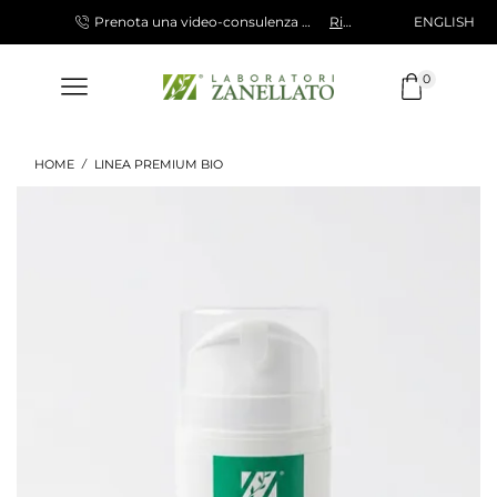
ENGLISH
SPEDIZIONE 10 €, GRATUITA PER ORDINI SUPERIORI A 120,00 €
Prenota una video-consulenza gratuita con la nostra specialista
Richiedi
0
HOME
LINEA PREMIUM BIO
/