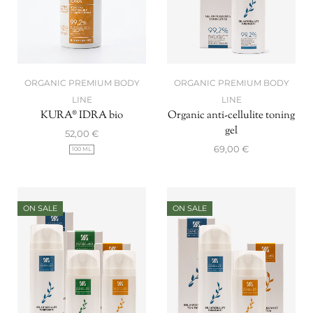
ORGANIC PREMIUM BODY
ORGANIC PREMIUM BODY
LINE
LINE
Organic anti-cellulite toning
KURA® IDRA bio
gel
52,00
€
69,00
€
100 ML
ON SALE
ON SALE