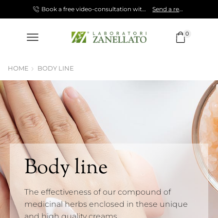
Shop now!
Book a free video-consultation with our Specialist.
Send a request!
0
HOME
BODY LINE
Body line
The effectiveness of our compound of
medicinal herbs enclosed in these unique
and high quality creams