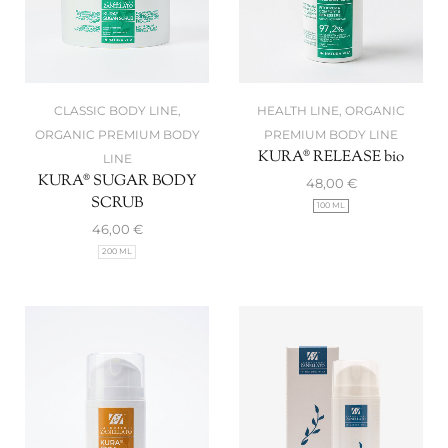
CLASSIC BODY LINE
,
HEALTH LINE
,
ORGANIC
ORGANIC PREMIUM BODY
PREMIUM BODY LINE
KURA® RELEASE bio
LINE
KURA® SUGAR BODY
48,00
€
SCRUB
100 ML
46,00
€
200 ML