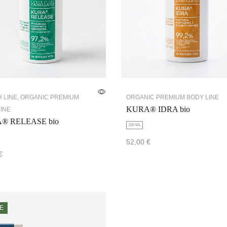
 LINE
,
ORGANIC PREMIUM
ORGANIC PREMIUM BODY LINE
KURA® IDRA bio
INE
® RELEASE bio
100 ML
52,00
€
€
Add to cart
 cart
E