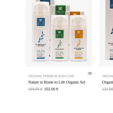
ORGANIC PREMIUM BODY LINE
ORGAN
Nature is Home to Life Organic Set
Organi
169,00
€
152,00
€
121,0
Add to cart
Add to