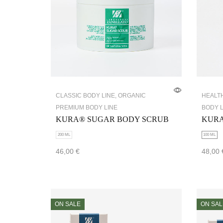
CLASSIC BODY LINE
,
ORGANIC
HEALTH
PREMIUM BODY LINE
BODY L
KURA® SUGAR BODY SCRUB
KURA
200 ML
100 ML
46,00
€
48,00
Select options
Add to
ON SALE
ON SAL