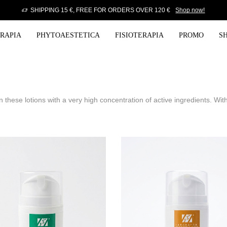
SHIPPING 15 €, FREE FOR ORDERS OVER 120 €
Shop now!
ERAPIA
PHYTOAESTETICA
FISIOTERAPIA
PROMO
S
these lotions with a very high concentration of active ingredients. With