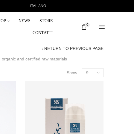
ITALIANO
HOP
NEWS
STORE
0
CONTATTI
RETURN TO PREVIOUS PAGE
 organic and certified raw materials
Show