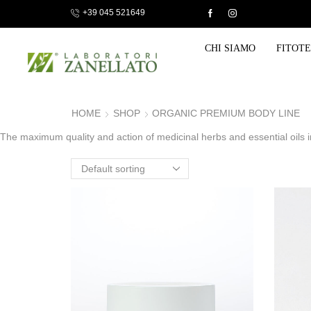
+39 045 521649
 video-consultation with our Specialist.
Send a request!
CHI SIAMO
FITOT
HOME
SHOP
ORGANIC PREMIUM BODY LINE
The maximum quality and action of medicinal herbs and essential oils in 